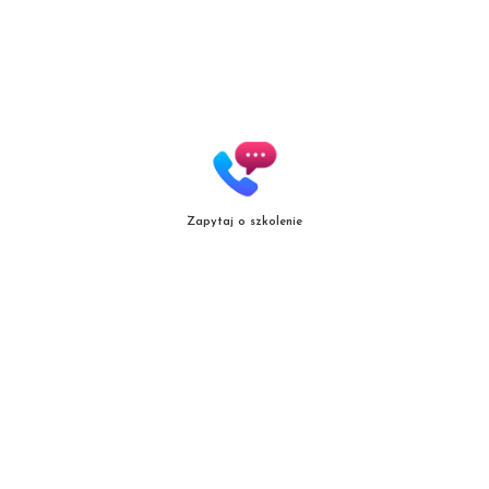
Zapytaj o szkolenie
Copyright
© patrycjazielinska.pl
|
Zasięg działania
|
Polityka jakośc
i |
Regulamin
Projekt i realizacja:
mal.net.pl