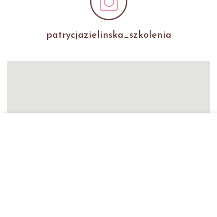
patrycjazielinska_szkolenia
Patrycja Zielińska Lashes &
Brows
Autoryzowana Akademia
marki Secret Lashes
ul. Słowicza 17/1
02-170 Warszawa
ZOBACZ WIĘKSZĄ MAPĘ