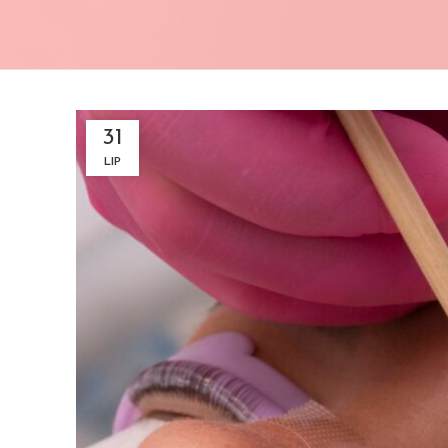
31
LIP