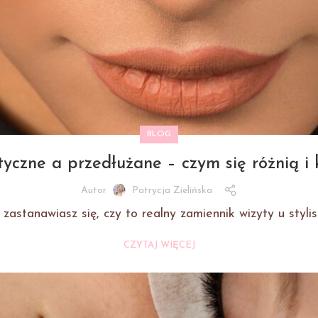
BLOG
yczne a przedłużane – czym się różnią i 
Autor
Patrycja Zielińska
astanawiasz się, czy to realny zamiennik wizyty u stylist
CZYTAJ WIĘCEJ