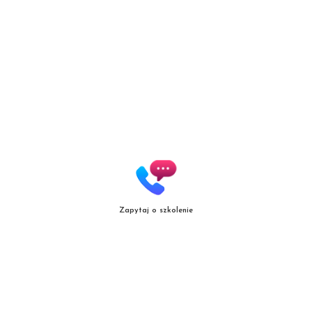
marki Secret Lashes
ul. Słowicza 17/1
02-170 Warszawa
ZOBACZ WIĘKSZĄ MAPĘ
Zapytaj o szkolenie
Copyright
© patrycjazielinska.pl
|
Zasięg działania
|
Polityka jakośc
i |
Regulamin
Projekt i realizacja:
mal.net.pl