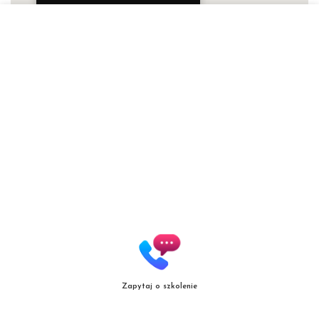
Patrycja Zielińska Lashes &
Brows
Autoryzowana Akademia
marki Secret Lashes
ul. Słowicza 17/1
02-170 Warszawa
ZOBACZ WIĘKSZĄ MAPĘ
Zapytaj o szkolenie
Copyright
© patrycjazielinska.pl
|
Zasięg działania
|
Polityka jakośc
i |
Regulamin