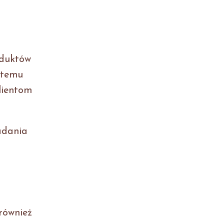
oduktów
i temu
lientom
adania
również