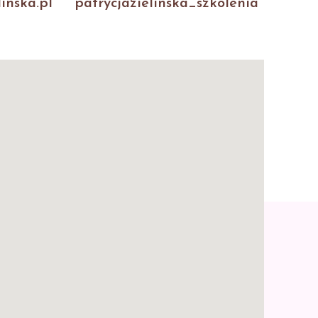
inska.pl
patrycjazielinska_szkolenia