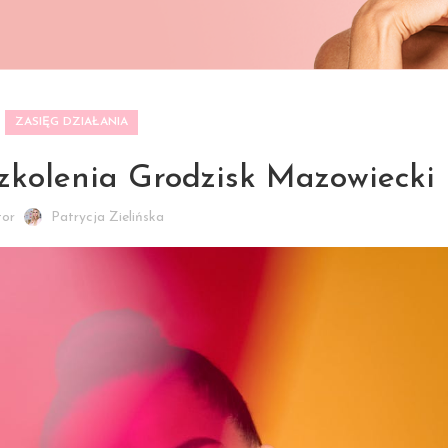
ZASIĘG DZIAŁANIA
zkolenia Grodzisk Mazowiecki
tor
Patrycja Zielińska