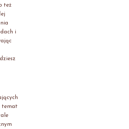
o też
ej
ania
odach i
wając
dziesz
ających
a temat
tale
ażnym