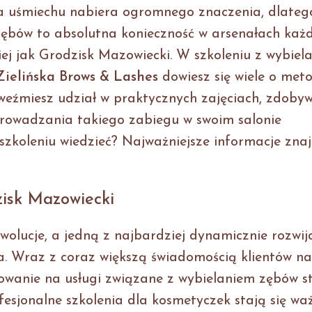
ka uśmiechu nabiera ogromnego znaczenia, dlateg
zębów to absolutna konieczność w arsenałach każd
iej jak Grodzisk Mazowiecki. W szkoleniu z wybiel
Zielińska Brows & Lashes
dowiesz się wiele o met
weźmiesz udział w praktycznych zajęciach, zdoby
prowadzania takiego zabiegu w swoim salonie
zkoleniu wiedzieć? Najważniejsze informacje znaj
zisk Mazowiecki
ewolucje, a jedną z najbardziej dynamicznie rozwij
na. Wraz z coraz większą świadomością klientów n
owanie na usługi związane z wybielaniem zębów s
fesjonalne szkolenia dla kosmetyczek stają się w