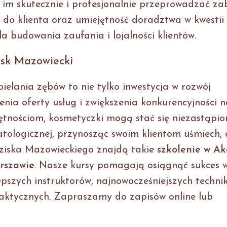
 im skutecznie i profesjonalnie przeprowadzać za
 do klienta oraz umiejętność doradztwa w kwestii
dla budowania zaufania i lojalności klientów.
isk Mazowiecki
ielania zębów to nie tylko inwestycja w rozwój
nia oferty usług i zwiększenia konkurencyjności n
jętnościom, kosmetyczki mogą stać się niezastąpi
matologicznej, przynosząc swoim klientom uśmiech, 
ziska Mazowieckiego znajdą takie
szkolenie w A
rszawie
. Nasze kursy pomagają osiągnąć sukces 
epszych instruktorów, najnowocześniejszych techni
raktycznych. Zapraszamy do zapisów online lub