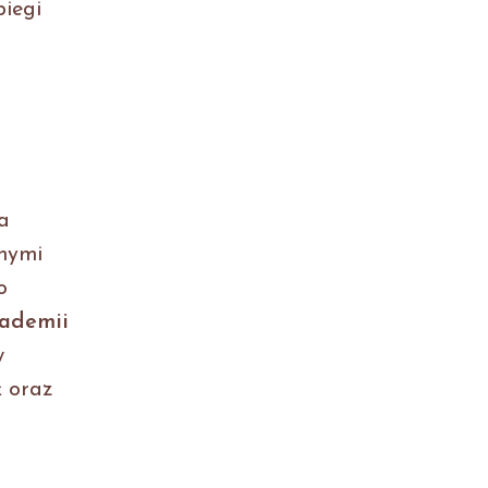
biegi
a
onymi
o
kademii
w
k oraz