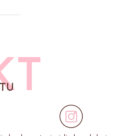
KT
TU