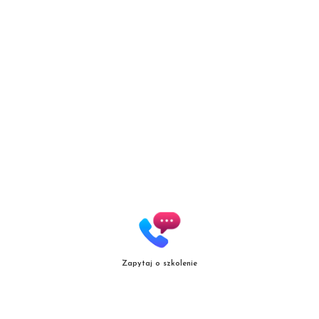
Brows
Autoryzowana Akademia
marki Secret Lashes
ul. Słowicza 17/1
02-170 Warszawa
ZOBACZ WIĘKSZĄ MAPĘ
Zapytaj o szkolenie
Copyright
© patrycjazielinska.pl
|
Zasięg działania
|
Polityka jakośc
i |
Regulamin