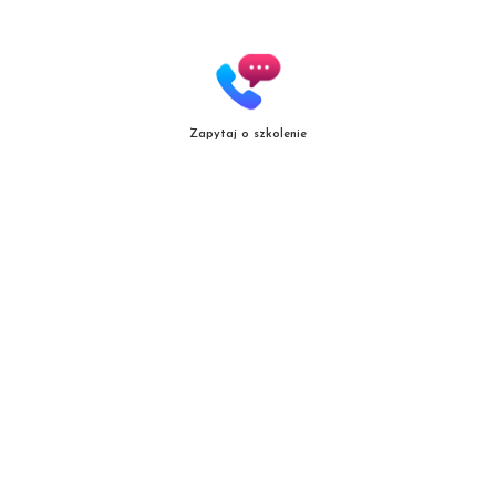
Zapytaj o szkolenie
Copyright
© patrycjazielinska.pl
|
Zasięg działania
|
Polityka jakośc
i |
Regulamin
Projekt i realizacja:
mal.net.pl