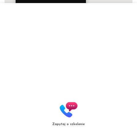
Patrycja Zielińska Lashes &
Brows
Autoryzowana Akademia
marki Secret Lashes
ul. Słowicza 17/1
02-170 Warszawa
ZOBACZ WIĘKSZĄ MAPĘ
Zapytaj o szkolenie
Copyright
© patrycjazielinska.pl
|
Zasięg działania