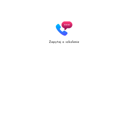
Copyright
© patrycjazielinska.pl
|
Zasięg działania
Zapytaj o szkolenie
|
Polityka jakośc
i |
Regulamin
Projekt i realizacja:
mal.net.pl