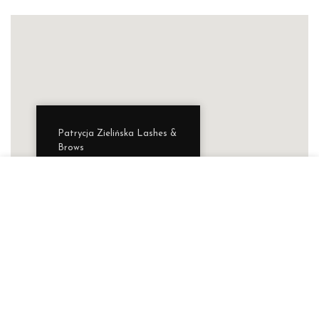
Patrycja Zielińska Lashes &
Brows
Autoryzowana Akademia
marki Secret Lashes
ul. Słowicza 17/1
02-170 Warszawa
ZOBACZ WIĘKSZĄ MAPĘ