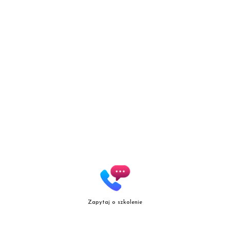
Patrycja Zielińska Lashes &
Brows
Autoryzowana Akademia
marki Secret Lashes
ul. Słowicza 17/1
02-170 Warszawa
ZOBACZ WIĘKSZĄ MAPĘ
Zapytaj o szkolenie