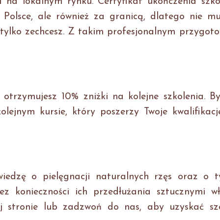
a na lokalnym rynku. Certyfikat ukończenia szko
Polsce, ale również za granicą, dlatego nie mus
e tylko zechcesz. Z takim profesjonalnym przygo
otrzymujesz 10% zniżki na kolejne szkolenia. B
olejnym kursie, który poszerzy Twoje kwalifikac
wiedzę o pielęgnacji naturalnych rzęs oraz o t
ez konieczności ich przedłużania sztucznymi wł
j stronie lub zadzwoń do nas, aby uzyskać szc