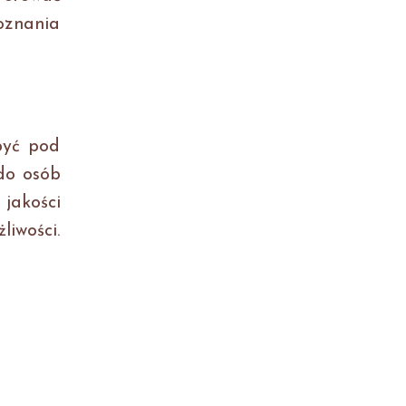
oznania
być pod
 do osób
 jakości
liwości.