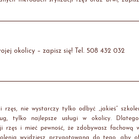
nych metodach stylizacji rzęs oraz brwi, zapisz
jej okolicy – zapisz się! Tel. 508 432 032
ji rzęs, nie wystarczy tylko odbyć „jakieś” szkole
ług, tylko najlepsze usługi w okolicy. Dlateg
cji rzęs i mieć pewność, że zdobywasz fachową w
kolenia wyjdziesz przygotowana do tego, aby o