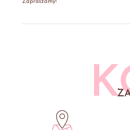
Zapraszamy!
K
Z