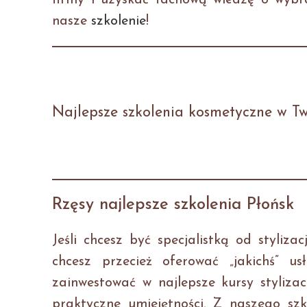
firmy i uzyskać fachową wiedzę o wybra
nasze
szkolenie
!
Najlepsze szkolenia kosmetyczne w Two
Rzęsy najlepsze szkolenia Płońsk
Jeśli chcesz być specjalistką od stylizac
chcesz przecież oferować „jakichś” us
zainwestować w najlepsze kursy styliza
praktyczne umiejętności. Z naszego sz