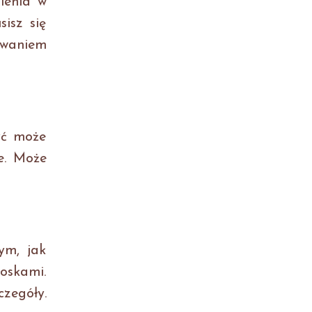
lenia w
isz się
towaniem
yć może
je. Może
ym, jak
oskami.
zegóły.