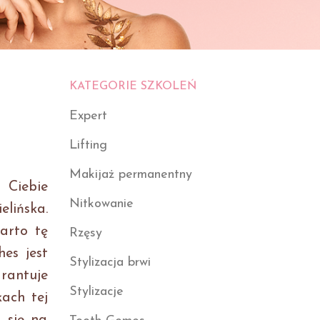
KATEGORIE SZKOLEŃ
Expert
Lifting
Makijaż permanentny
 Ciebie
Nitkowanie
elińska.
arto tę
Rzęsy
es jest
Stylizacja brwi
arantuje
Stylizacje
ach tej