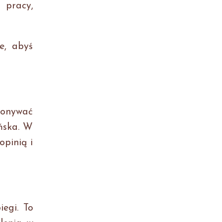
 pracy,
e, abyś
ykonywać
ońska. W
opinią i
egi. To