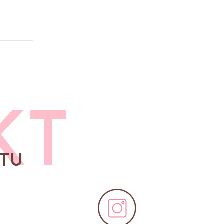
KT
TU