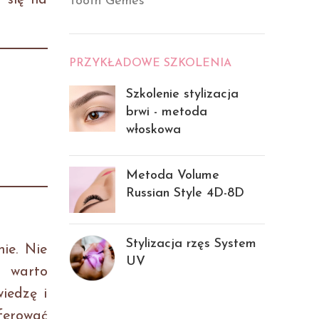
 się na
Tooth Gemes
PRZYKŁADOWE SZKOLENIA
Szkolenie stylizacja
brwi - metoda
włoskowa
Metoda Volume
Russian Style 4D-8D
Stylizacja rzęs System
nie. Nie
UV
o warto
iedzę i
ferować