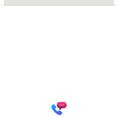
Patrycja Zielińska Lashes &
Brows
Autoryzowana Akademia
marki Secret Lashes
ul. Słowicza 17/1
02-170 Warszawa
ZOBACZ WIĘKSZĄ MAPĘ