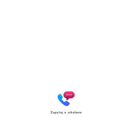
Patrycja Zielińska Lashes &
Brows
Autoryzowana Akademia
marki Secret Lashes
ul. Słowicza 17/1
02-170 Warszawa
ZOBACZ WIĘKSZĄ MAPĘ
Zapytaj o szkolenie
Copyright
© patrycjazielinska.pl
|
Zasięg działania