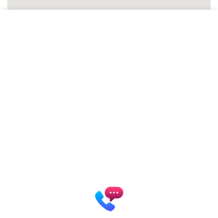
Patrycja Zielińska Lashes &
Brows
Autoryzowana Akademia
marki Secret Lashes
ul. Słowicza 17/1
02-170 Warszawa
ZOBACZ WIĘKSZĄ MAPĘ