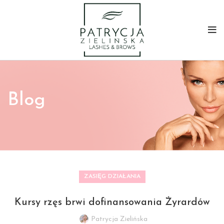
Blog
ZASIĘG DZIAŁANIA
Kursy rzęs brwi dofinansowania Żyrardów
Patrycja Zielińska