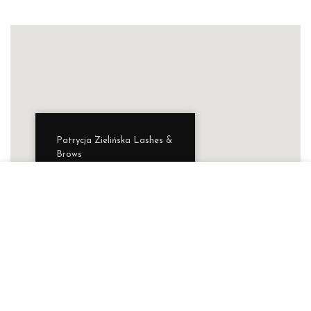
Patrycja Zielińska Lashes &
Brows
Autoryzowana Akademia
marki Secret Lashes
ul. Słowicza 17/1
02-170 Warszawa
ZOBACZ WIĘKSZĄ MAPĘ