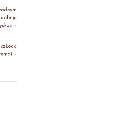
 żadnym
 próbują
yskać –
 szkoda
 temat –