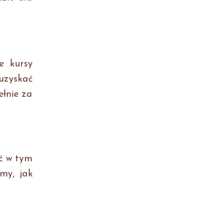
e kursy
 uzyskać
łnie za
ać w tym
my, jak