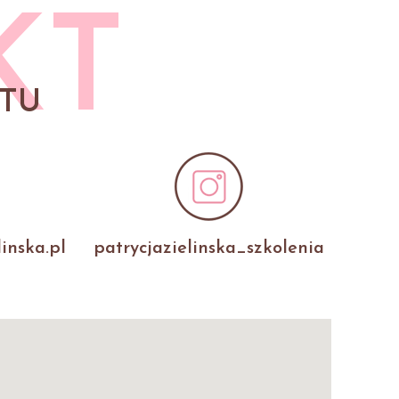
KT
TU
inska.pl
patrycjazielinska_szkolenia