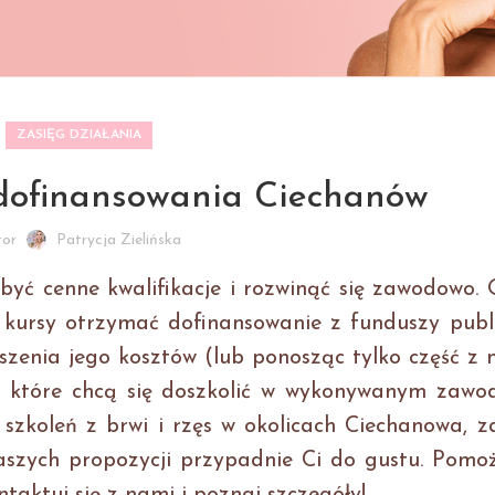
ZASIĘG DZIAŁANIA
 dofinansowania Ciechanów
tor
Patrycja Zielińska
obyć cenne kwalifikacje i rozwinąć się zawodowo.
u kursy otrzymać dofinansowanie z funduszy publ
enia jego kosztów (lub ponosząc tylko część z n
, które chcą się doszkolić w wykonywanym zawod
sz szkoleń z brwi i rzęs w okolicach Ciechanowa, 
naszych propozycji przypadnie Ci do gustu. Pomo