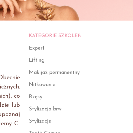
KATEGORIE SZKOLEŃ
Expert
Lifting
Makijaż permanentny
 Obecnie
Nitkowanie
icznych.
ich), co
Rzęsy
zie lub
Stylizacja brwi
zapoznaj
Stylizacje
żemy Ci