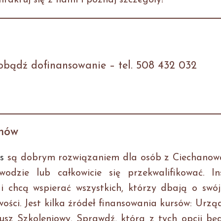
taktuj się z nami i poznaj szczegóły!
zdobądź dofinansowanie – tel. 508 432 032
anów
s
są dobrym rozwiązaniem dla osób z Ciechanowa
dzie lub całkowicie się przekwalifikować. Ins
i chcą wspierać wszystkich, którzy dbają o swój
ści. Jest kilka źródeł finansowania kursów: Urzą
z Szkoleniowy. Sprawdź, która z tych opcji będ