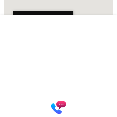
Patrycja Zielińska Lashes &
Brows
Autoryzowana Akademia
marki Secret Lashes
ul. Słowicza 17/1
02-170 Warszawa
ZOBACZ WIĘKSZĄ MAPĘ