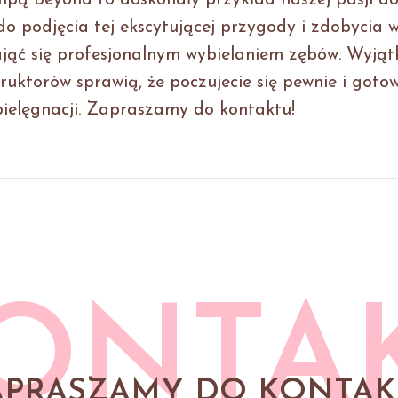
ampą Beyond to doskonały przykład naszej pasji d
o podjęcia tej ekscytującej przygody i zdobycia 
ająć się profesjonalnym wybielaniem zębów. Wyją
ruktorów sprawią, że poczujecie się pewnie i goto
pielęgnacji. Zapraszamy do kontaktu!
ONTA
APRASZAMY DO KONTAK