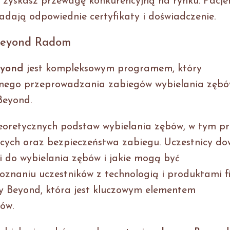
 zyskasz przewagę konkurencyjną na rynku. Pacje
iadają odpowiednie certyfikaty i doświadczenie.
 Beyond Radom
eyond
jest kompleksowym programem, który
lnego przeprowadzania zabiegów wybielania zębó
Beyond.
teoretycznych podstaw wybielania zębów, w tym p
cych oraz bezpieczeństwa zabiegu. Uczestnicy do
i do wybielania zębów i jakie mogą być
poznaniu uczestników z technologią i produktami f
py Beyond, która jest kluczowym elementem
ów.