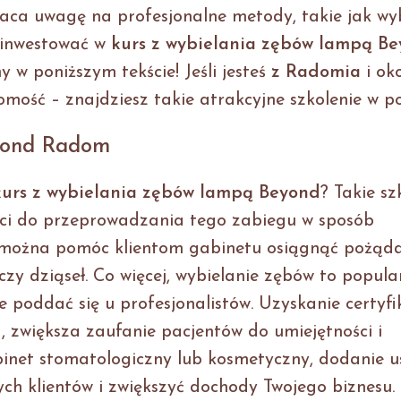
wraca uwagę na profesjonalne metody, takie jak wy
ainwestować w
kurs z wybielania zębów lampą B
y w poniższym tekście! Jeśli jesteś
z Radomia
i oko
ść – znajdziesz takie atrakcyjne szkolenie w po
yond Radom
kurs z wybielania zębów lampą Beyond
? Takie sz
ści do przeprowadzania tego zabiegu w sposób
mu można pomóc klientom gabinetu osiągnąć pożąd
zy dziąseł. Co więcej, wybielanie zębów to popula
e poddać się u profesjonalistów. Uzyskanie certyf
 zwiększa zaufanie pacjentów do umiejętności i
abinet stomatologiczny lub kosmetyczny, dodanie u
h klientów i zwiększyć dochody Twojego biznesu.