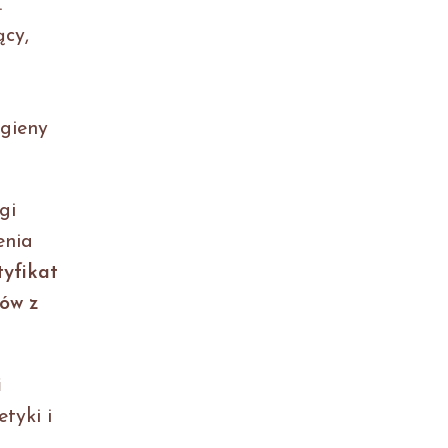
.
ący,
gieny
gi
enia
tyfikat
ów z
i
tyki i