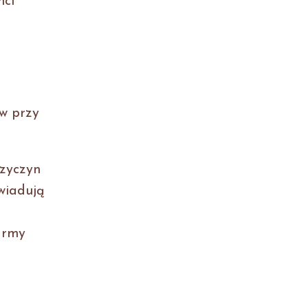
nci
w przy
rzyczyn
wiadują
irmy