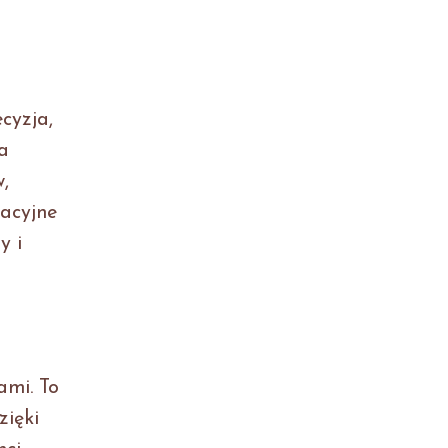
cyzja,
a
,
wacyjne
y i
d
ami. To
zięki