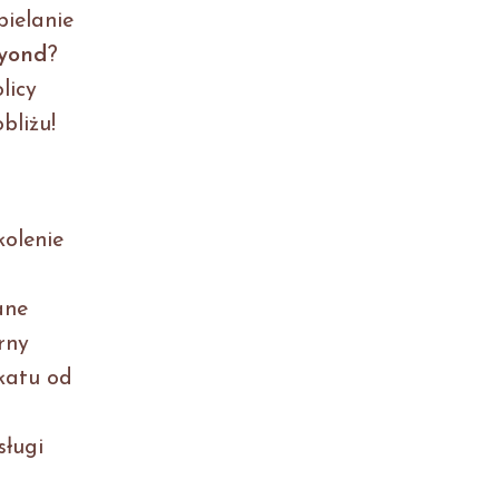
bielanie
eyond
?
licy
bliżu!
kolenie
ane
rny
ikatu od
sługi