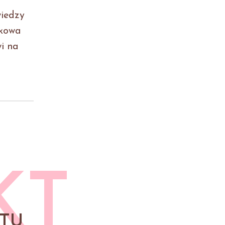
o
wiedzy
tkowa
wi na
KT
TU