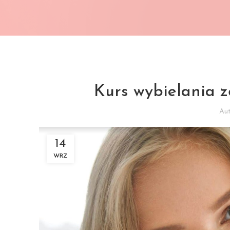
Kurs wybielania
Au
14
WRZ