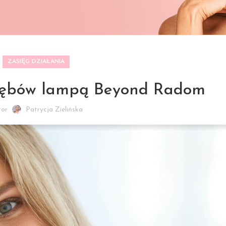
ZASIĘG DZIAŁANIA
 zębów lampą Beyond Radom
tor
Patrycja Zielińska