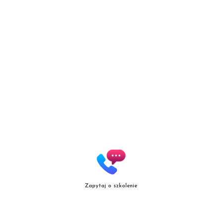
Brows
Autoryzowana Akademia
marki Secret Lashes
ul. Słowicza 17/1
02-170 Warszawa
ZOBACZ WIĘKSZĄ MAPĘ
Zapytaj o szkolenie
Copyright
© patrycjazielinska.pl
|
Zasięg działania
|
Polityka jakośc
i |
Regulamin