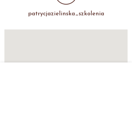
patrycjazielinska_szkolenia
Patrycja Zielińska Lashes &
Brows
Autoryzowana Akademia
marki Secret Lashes
ul. Słowicza 17/1
02-170 Warszawa
ZOBACZ WIĘKSZĄ MAPĘ