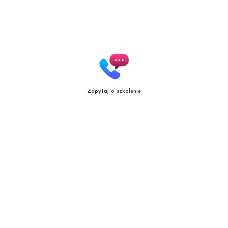
Zapytaj o szkolenie
Copyright
© patrycjazielinska.pl
|
Zasięg działania
|
Polityka jakośc
i |
Regulamin
Projekt i realizacja:
mal.net.pl