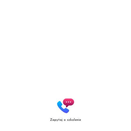
Patrycja Zielińska Lashes &
Brows
Autoryzowana Akademia
marki Secret Lashes
ul. Słowicza 17/1
02-170 Warszawa
ZOBACZ WIĘKSZĄ MAPĘ
Zapytaj o szkolenie