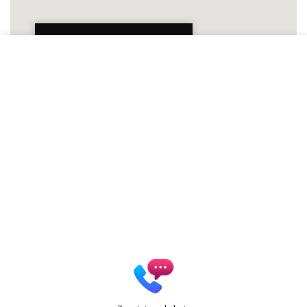
Patrycja Zielińska Lashes &
Brows
Autoryzowana Akademia
marki Secret Lashes
ul. Słowicza 17/1
02-170 Warszawa
ZOBACZ WIĘKSZĄ MAPĘ