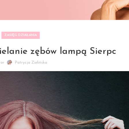
ZASIĘG DZIAŁANIA
elanie zębów lampą Sierpc
tor
Patrycja Zielińska