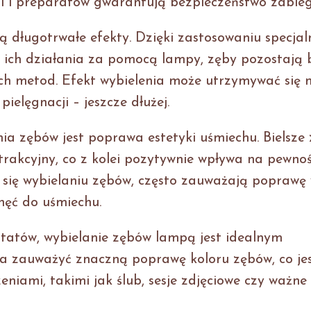
i i preparatów gwarantują bezpieczeństwo zabieg
ą długotrwałe efekty. Dzięki zastosowaniu specjal
 ich działania za pomocą lampy, zęby pozostają 
ych metod. Efekt wybielenia może utrzymywać się 
pielęgnacji – jeszcze dłużej.
nia zębów jest poprawa estetyki uśmiechu. Bielsze
atrakcyjny, co z kolei pozytywnie wpływa na pewno
y się wybielaniu zębów, często zauważają poprawę
hęć do uśmiechu.
ltatów, wybielanie zębów lampą jest idealnym
na zauważyć znaczną poprawę koloru zębów, co je
iami, takimi jak ślub, sesje zdjęciowe czy ważne