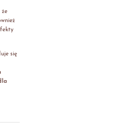
 że
ównież
fekty
uje się
h
dla