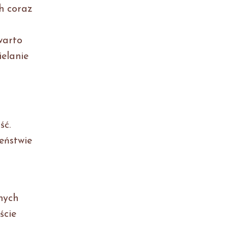
h coraz
warto
ielanie
ść.
eństwie
nych
ście