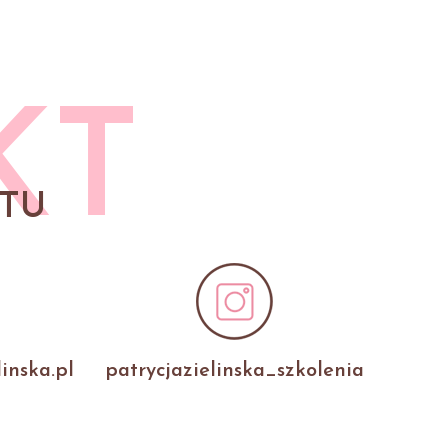
KT
TU
inska.pl
patrycjazielinska_szkolenia