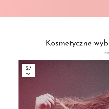
Kosmetyczne wybi
Au
27
MAJ