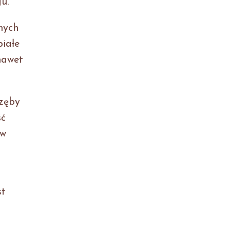
u.
nych
białe
nawet
 zęby
ść
 w
st