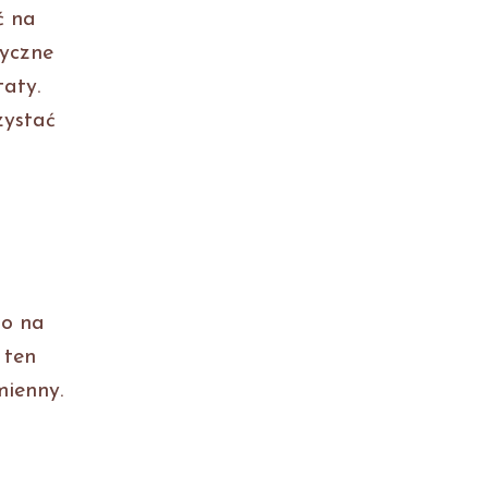
ć na
tyczne
taty.
zystać
go na
 ten
mienny.