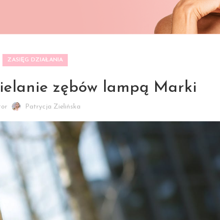
ZASIĘG DZIAŁANIA
ielanie zębów lampą Marki
tor
Patrycja Zielińska