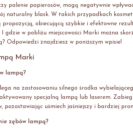
 czy palenie papierosów, mogą negatywnie wpływa
wój naturalny blask. W takich przypadkach kosme
 propozycją, obiecującą szybkie i efektowne rezul
 I gdzie w pobliżu miejscowości Marki można skor
? Odpowiedzi znajdziesz w poniższym wpisie!
ampą Marki
ów lampą?
ega na zastosowaniu silnego środka wybielające
t aktywowany specjalną lampą lub laserem. Zabieg
 pozostawiając uśmiech jaśniejszy i bardziej pro
anie zębów lampą?