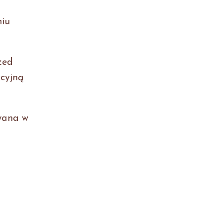
niu
zed
cyjną
wana w