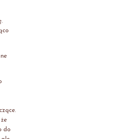
.
ąco
ane
o
czące.
 że
o do