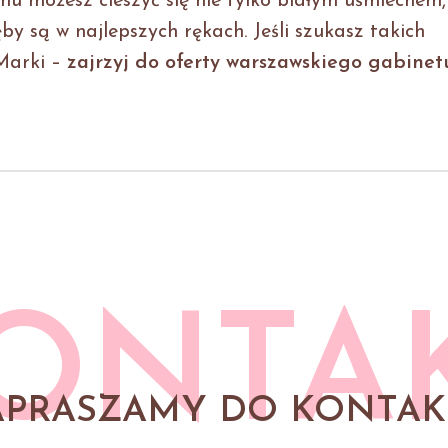
mu możesz cieszyć się nie tylko białym uśmiechem,
by są w najlepszych rękach. Jeśli szukasz takich
 Marki –
zajrzyj do oferty warszawskiego gabinet
ONTA
APRASZAMY DO KONTAK