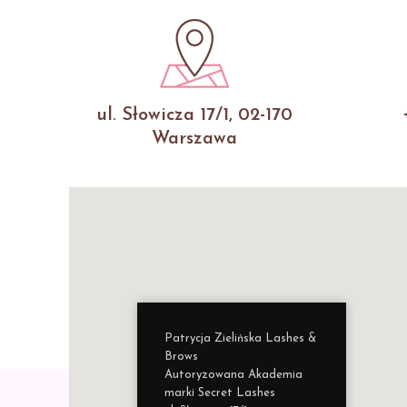
ul. Słowicza 17/1, 02-170
Warszawa
Patrycja Zielińska Lashes &
Brows
Autoryzowana Akademia
marki Secret Lashes