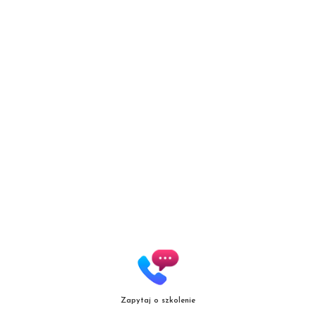
szkolenia@patrycjazielinska.pl
patrycjazielinska_szkolenia
Patrycja Zielińska Lashes &
Brows
Zapytaj o szkolenie
Autoryzowana Akademia