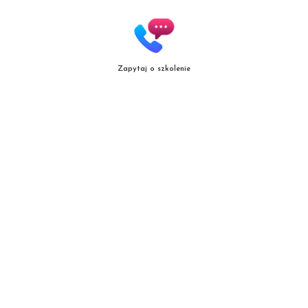
Zapytaj o szkolenie
Copyright
© patrycjazielinska.pl
|
Zasięg działania
|
Polityka jakośc
i |
Regulamin
Projekt i realizacja:
mal.net.pl