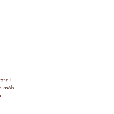
ote i
a osób
h