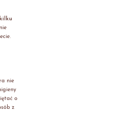
kilku
nie
ecie.
ra nie
higieny
iętać o
osób z