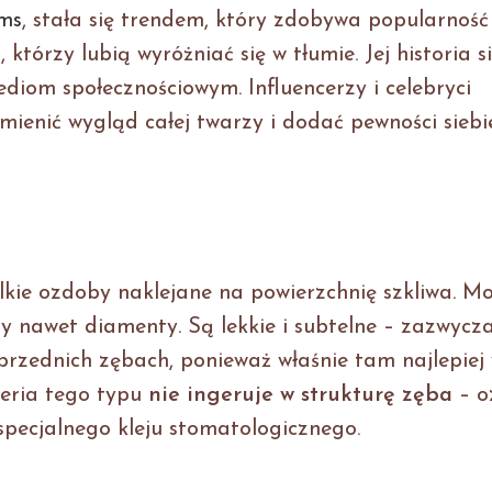
ms
, stała się trendem, który zdobywa popularność
którzy lubią wyróżniać się w tłumie. Jej historia s
diom społecznościowym. Influencerzy i celebryci
mienić wygląd całej twarzy i dodać pewności siebie
elkie ozdoby naklejane na powierzchnię szkliwa. M
czy nawet diamenty. Są lekkie i subtelne – zazwycz
 przednich zębach, ponieważ właśnie tam najlepiej
teria tego typu
nie ingeruje w strukturę zęba
– o
specjalnego kleju stomatologicznego.