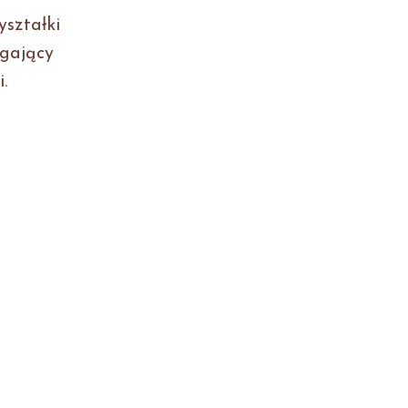
yształki
ęgający
.