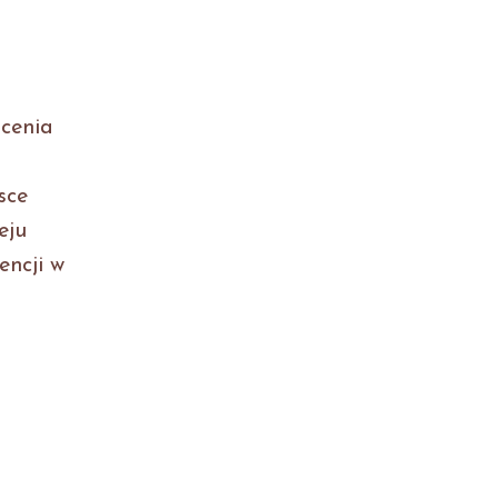
ocenia
sce
eju
encji w