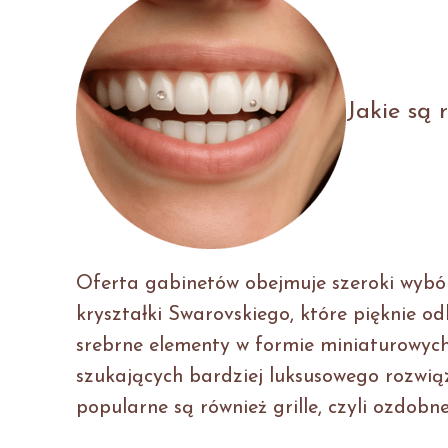
Jakie są 
Oferta gabinetów obejmuje szeroki wybór
kryształki Swarovskiego, które pięknie odb
srebrne elementy w formie miniaturowych 
szukających bardziej luksusowego rozwią
popularne są również grille, czyli ozdob