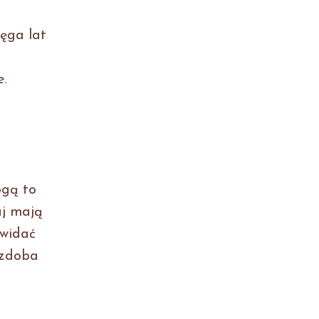
ięga lat
.
ogą to
aj mają
 widać
zdoba