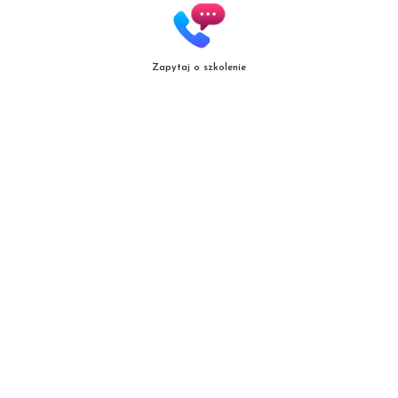
Zapytaj o szkolenie
Patrycja Zielińska Lashes &
Brows
Autoryzowana Akademia
marki Secret Lashes
ul. Słowicza 17/1
02-170 Warszawa
ZOBACZ WIĘKSZĄ MAPĘ